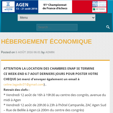
Search
for:
HÉBERGEMENT ÉCONOMIQUE
Posted on
by
5 AOÛT 2016 06:01
ADMIN
ATTENTION LA LOCATION DES CHAMBRES ENAP SE TERMINE
CE WEEK-END 6-7 AOUT DERNIERS JOURS POUR POSTER VOTRE
CHEQUE (et merci d’envoyer également un email à
celine.lagadic01@gmail.com
)
.
Retrait des clefs :
* Vendredi 12 août de 16h à 19h30 au centre des congrès, avenue du
midi à Agen
* Vendredi 12 août de 20h30 à 23h à l’hôtel Campanile, ZAC Agen Sud
– Rue de Bellile à Agen (à 200m du centre des congrès)