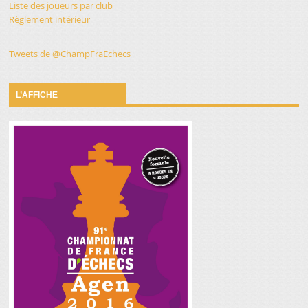
Liste des joueurs par club
Règlement intérieur
Tweets de @ChampFraEchecs
L’AFFICHE