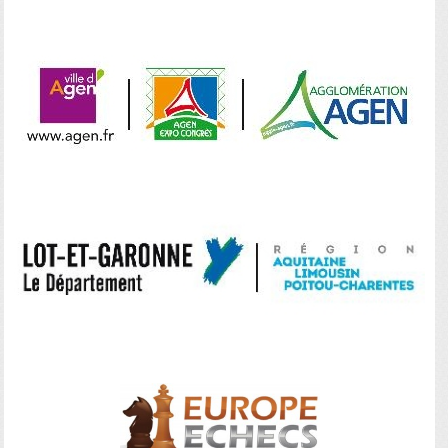
—
—
—