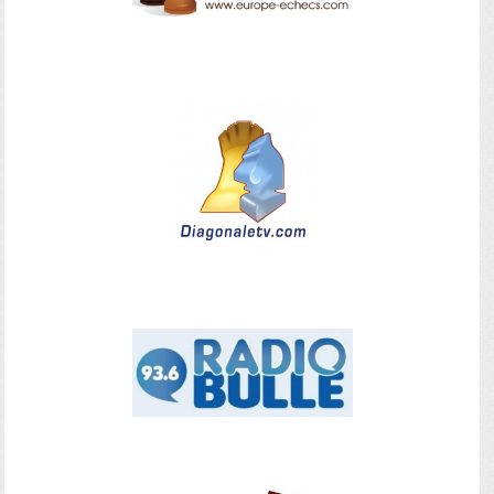
—
—
—