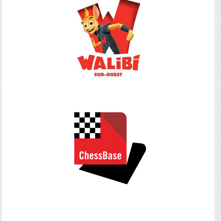
—
–
—