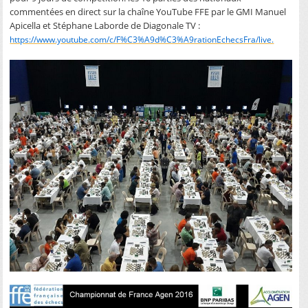
commentées en direct sur la chaîne YouTube FFE par le GMI Manuel
Apicella et Stéphane Laborde de Diagonale TV :
https://www.youtube.com/c/F%C3%A9d%C3%A9rationEchecsFra/live.