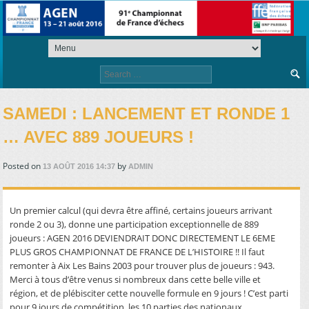
Search
for:
SAMEDI : LANCEMENT ET RONDE 1
… AVEC 889 JOUEURS !
Posted on
by
13 AOÛT 2016 14:37
ADMIN
Un premier calcul (qui devra être affiné, certains joueurs arrivant
ronde 2 ou 3), donne une participation exceptionnelle de 889
joueurs : AGEN 2016 DEVIENDRAIT DONC DIRECTEMENT LE 6EME
PLUS GROS CHAMPIONNAT DE FRANCE DE L’HISTOIRE !! Il faut
remonter à Aix Les Bains 2003 pour trouver plus de joueurs : 943.
Merci à tous d’être venus si nombreux dans cette belle ville et
région, et de plébisciter cette nouvelle formule en 9 jours ! C’est parti
pour 9 jours de compétition. les 10 parties des nationaux