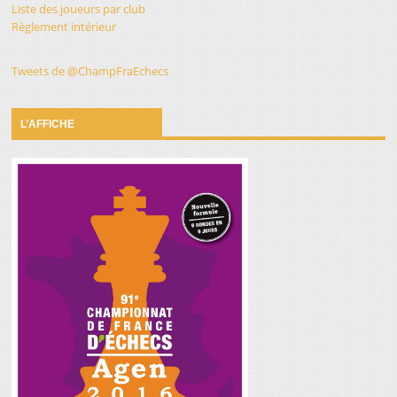
Liste des joueurs par club
Règlement intérieur
Tweets de @ChampFraEchecs
L’AFFICHE