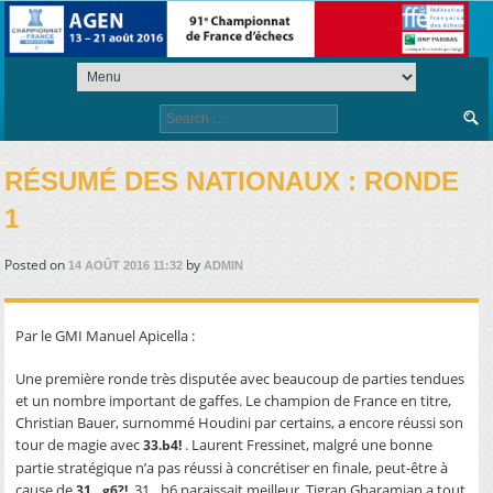
Search
for:
RÉSUMÉ DES NATIONAUX : RONDE
1
Posted on
by
14 AOÛT 2016 11:32
ADMIN
Par le GMI Manuel Apicella :
Une première ronde très disputée avec beaucoup de parties tendues
et un nombre important de gaffes. Le champion de France en titre,
Christian Bauer, surnommé Houdini par certains, a encore réussi son
tour de magie avec
. Laurent Fressinet, malgré une bonne
33.b4!
partie stratégique n’a pas réussi à concrétiser en finale, peut-être à
cause de
, 31…h6 paraissait meilleur. Tigran Gharamian a tout
31…g6?!