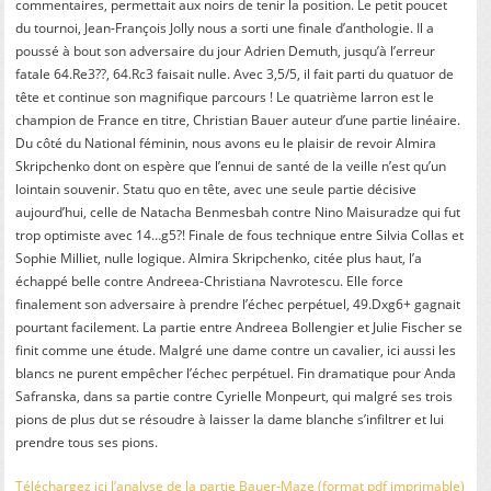
commentaires, permettait aux noirs de tenir la position. Le petit poucet
du tournoi, Jean-François Jolly nous a sorti une finale d’anthologie. Il a
poussé à bout son adversaire du jour Adrien Demuth, jusqu’à l’erreur
fatale 64.Re3??, 64.Rc3 faisait nulle. Avec 3,5/5, il fait parti du quatuor de
tête et continue son magnifique parcours ! Le quatrième larron est le
champion de France en titre, Christian Bauer auteur d’une partie linéaire.
Du côté du National féminin, nous avons eu le plaisir de revoir Almira
Skripchenko dont on espère que l’ennui de santé de la veille n’est qu’un
lointain souvenir. Statu quo en tête, avec une seule partie décisive
aujourd’hui, celle de Natacha Benmesbah contre Nino Maisuradze qui fut
trop optimiste avec 14…g5?! Finale de fous technique entre Silvia Collas et
Sophie Milliet, nulle logique. Almira Skripchenko, citée plus haut, l’a
échappé belle contre Andreea-Christiana Navrotescu. Elle force
finalement son adversaire à prendre l’échec perpétuel, 49.Dxg6+ gagnait
pourtant facilement. La partie entre Andreea Bollengier et Julie Fischer se
finit comme une étude. Malgré une dame contre un cavalier, ici aussi les
blancs ne purent empêcher l’échec perpétuel. Fin dramatique pour Anda
Safranska, dans sa partie contre Cyrielle Monpeurt, qui malgré ses trois
pions de plus dut se résoudre à laisser la dame blanche s’infiltrer et lui
prendre tous ses pions.
Téléchargez ici l’analyse de la partie Bauer-Maze (format pdf imprimable)