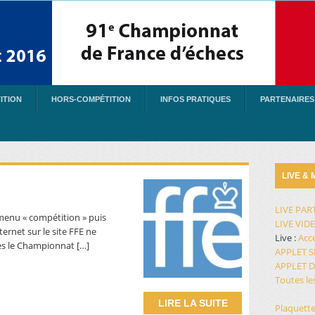
ITION
HORS-COMPÉTITION
INFOS PRATIQUES
PARTENAIRES
LIVE &
LIVE PAR
u menu « compétition » puis
LIVE VID
nternet sur le site FFE ne
Live :
Acc
rès le Championnat […]
APPLET 
APPLET D
Toutes le
LIRE LA SUITE
Plaquett