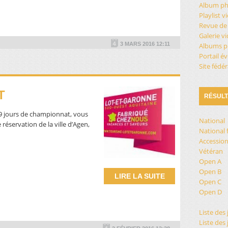
Album ph
Playlist 
Revue de
Galerie v
3 MARS 2016 12:11
Albums p
Portail 
Site fédér
T
RÉSULT
9 jours de championnat, vous
National
 réservation de la ville d’Agen,
National 
Accessio
Vétéran
Open A
Open B
LIRE LA SUITE
Open C
Open D
Liste des 
Liste des 