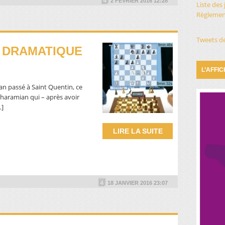
2 FÉVRIER 2016 12:28
Liste des
Règlement
Tweets d
A DRAMATIQUE
L’AFFI
’an passé à Saint Quentin, ce
Gharamian qui – après avoir
…]
LIRE LA SUITE
18 JANVIER 2016 23:07