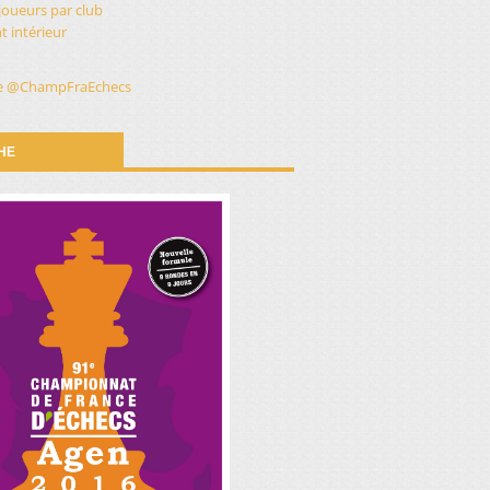
 joueurs par club
 intérieur
e @ChampFraEchecs
CHE