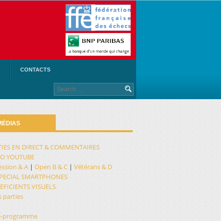
CONTACTS
Search
for:
 MÉDIAS
TIES EN DIRECT & COMMENTAIRES
EO YOUTUBE
ession & A
|
Open B & C
|
Vétérans & D
SPECIAL SMARTPHONES
EFICIENTS VISUELS
s parties
e-programme